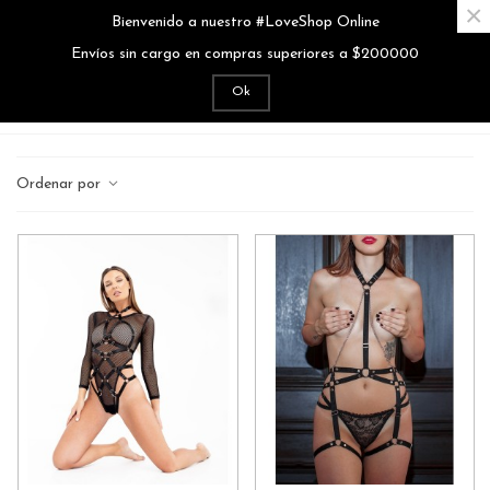
×
Bienvenido a nuestro #LoveShop Online
MENÚ
0
Envíos sin cargo en compras superiores a $200000
Ok
Inicio
>
Lencería
>
Arneses
Ordenar por