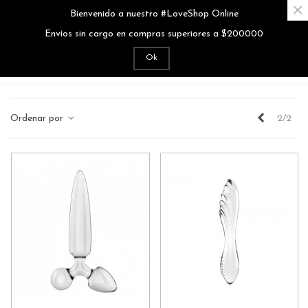
×
Bienvenido a nuestro #LoveShop Online
MENÚ
0
Envíos sin cargo en compras superiores a $200000
Ok
Inicio
>
Juguetería
>
Dildos - Strap Ons
Anterior
Ordenar por
2/2