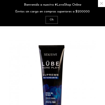
×
Bienvenido a nuestro #LoveShop Online
MENÚ
0
Envíos sin cargo en compras superiores a $200000
Ok
Inicio
>
Cosmética
>
Lubricantes
>
LUBE RETARDANTE